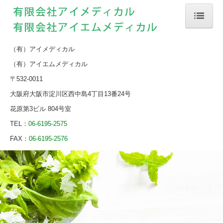
ホーム
（有）アイメディカル
当薬局について
（有）アイエムメディカル
会社案内
〒532-0011
大阪府大阪市淀川区西中島4
丁目13番24号
店舗案内
花原第3ビル 804号室
処方箋の受付
TEL：
06-6195-2575
FAX：
06-6195-2576